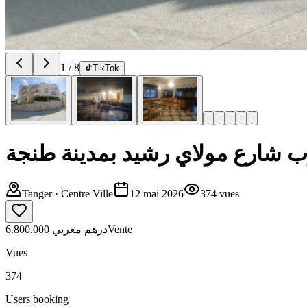
1
/
8
TikTok
قرب شارع مولاي رشيد بمدينة طنجة
Tanger
· Centre Ville
12 mai 2026
374
vues
6.800.000 درهم مغربي
Vente
Vues
374
Users booking