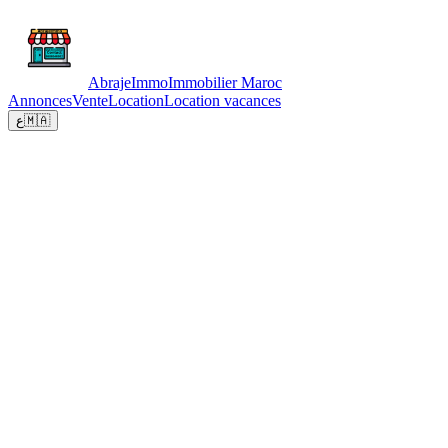
Abraje
Immo
Immobilier Maroc
Annonces
Vente
Location
Location vacances
ع
🇲🇦