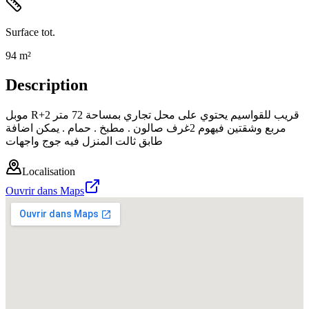
Surface tot.
94 m²
Description
موبل R+2 قريب للقواسيم يحتوي على محل تجاري بمساحة 72 متر
مربع وشقتين فيهوم 2غرف صالون . مطبخ . حمام . يمكن اضافة
طابق ثالت المنزل فيه جوج واجهات
Localisation
Ouvrir dans Maps