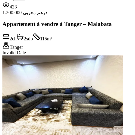
423
1.200.000 درهم مغربي
Appartement à vendre à Tanger – Malabata
2
ch
2
sdb
115
m²
Tanger
Invalid Date