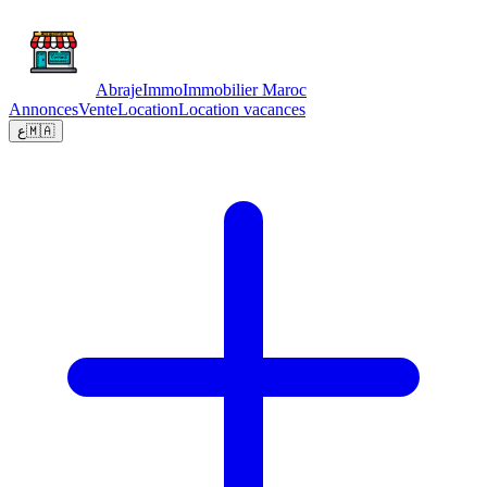
Abraje
Immo
Immobilier Maroc
Annonces
Vente
Location
Location vacances
ع
🇲🇦