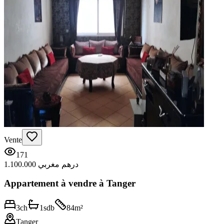
Vente
171
1.100.000 درهم مغربي
Appartement à vendre à Tanger
3
ch
1
sdb
84
m²
Tanger