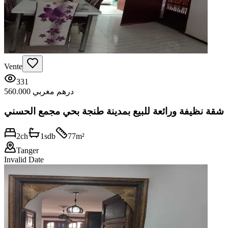
Vente
331
560.000 درهم مغربي
شقة نظيفة ورائعة للبيع بمدينة طنجة بحي مجمع الحسني
2
ch
1
sdb
77
m²
Tanger
Invalid Date