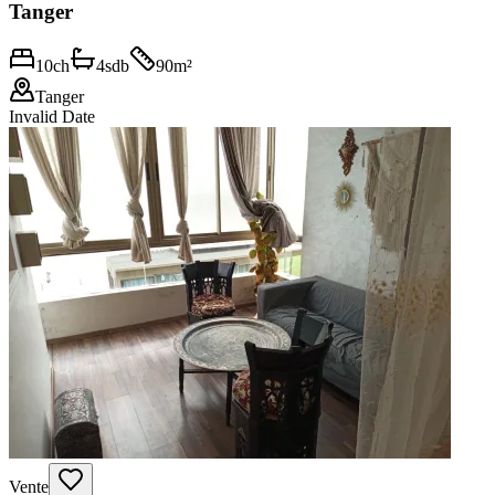
Tanger
10
ch
4
sdb
90
m²
Tanger
Invalid Date
Vente