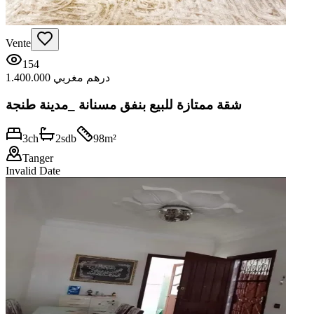
Vente
154
1.400.000 درهم مغربي
شقة ممتازة للبيع بنفق مسنانة _مدينة طنجة
3
ch
2
sdb
98
m²
Tanger
Invalid Date