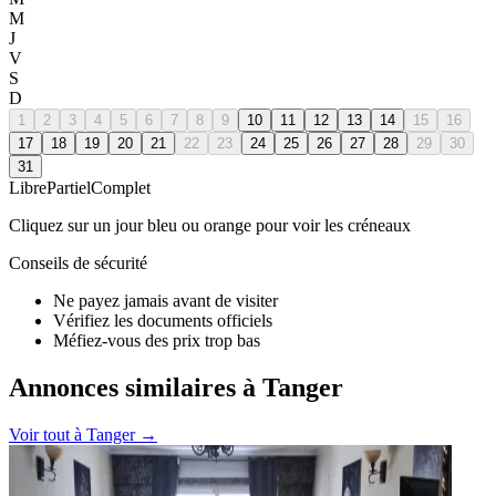
M
J
V
S
D
1
2
3
4
5
6
7
8
9
10
11
12
13
14
15
16
17
18
19
20
21
22
23
24
25
26
27
28
29
30
31
Libre
Partiel
Complet
Cliquez sur un jour bleu ou orange pour voir les créneaux
Conseils de sécurité
Ne payez jamais avant de visiter
Vérifiez les documents officiels
Méfiez-vous des prix trop bas
Annonces similaires à Tanger
Voir tout à
Tanger
→