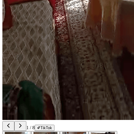
1
/
8
TikTok