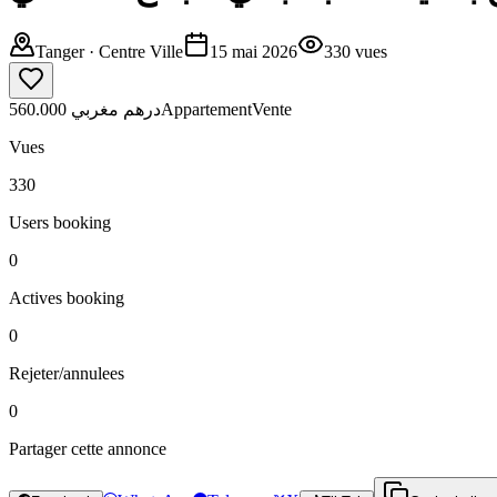
Tanger
· Centre Ville
15 mai 2026
330
vues
560.000 درهم مغربي
Appartement
Vente
Vues
330
Users booking
0
Actives booking
0
Rejeter/annulees
0
Partager cette annonce