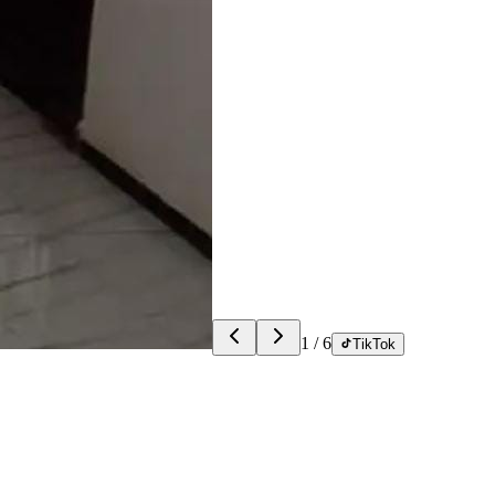
1
/
6
TikTok