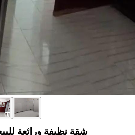
شقة نظيفة ورائعة للب