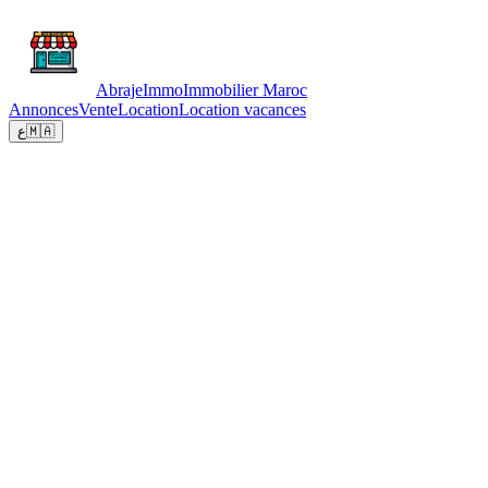
Abraje
Immo
Immobilier Maroc
Annonces
Vente
Location
Location vacances
ع
🇲🇦