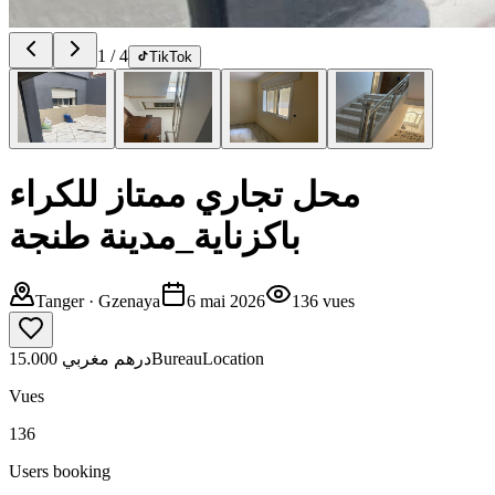
1
/
4
TikTok
محل تجاري ممتاز للكراء
باكزناية_مدينة طنجة
Tanger
· Gzenaya
6 mai 2026
136
vues
15.000 درهم مغربي
Bureau
Location
Vues
136
Users booking