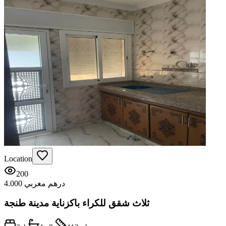
Location
200
4.000 درهم مغربي
ثلاث شقق للكراء باكزناية مدينة طنجة