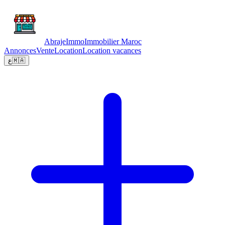
Abraje
Immo
Immobilier Maroc
Annonces
Vente
Location
Location vacances
ع
🇲🇦