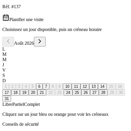
Réf. #
137
Planifier une visite
Choisissez un jour disponible, puis un créneau horaire
Août
2026
L
M
M
J
V
S
D
1
2
3
4
5
6
7
8
9
10
11
12
13
14
15
16
17
18
19
20
21
22
23
24
25
26
27
28
29
30
31
Libre
Partiel
Complet
Cliquez sur un jour bleu ou orange pour voir les créneaux
Conseils de sécurité