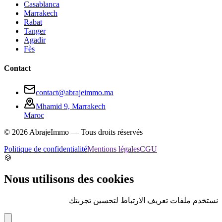
Casablanca
Marrakech
Rabat
Tanger
Agadir
Fès
Contact
contact@abrajeimmo.ma
Mhamid 9, Marrakech
Maroc
©
2026
AbrajeImmo — Tous droits réservés
Politique de confidentialité
Mentions légales
CGU
🍪
Nous utilisons des cookies
نستخدم ملفات تعريف الارتباط لتحسين تجربتك