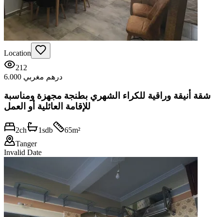
Location
212
6.000 درهم مغربي
شقة أنيقة وراقية للكراء الشهري بطنجة مجهزة ومناسبة
للإقامة العائلية أو العمل
2
ch
1
sdb
65
m²
Tanger
Invalid Date