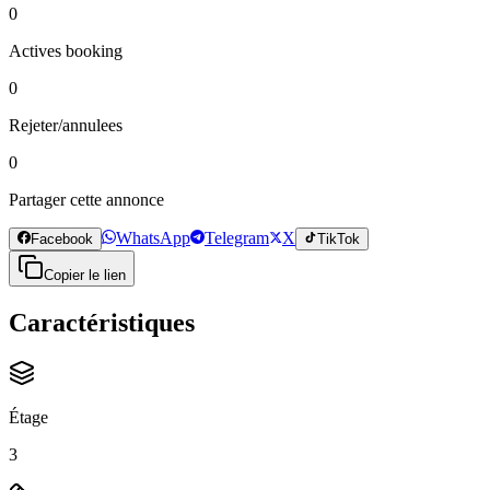
0
Actives booking
0
Rejeter/annulees
0
Partager cette annonce
WhatsApp
Telegram
X
Facebook
TikTok
Copier le lien
Caractéristiques
Étage
3