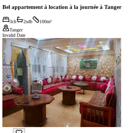
Bel appartement à location à la journée à Tanger
3
ch
2
sdb
100
m²
Tanger
Invalid Date