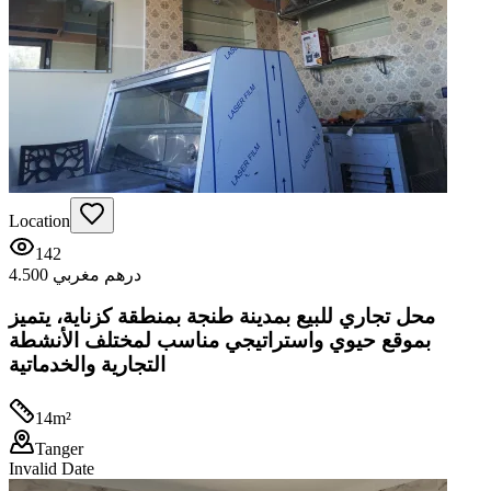
Location
142
4.500 درهم مغربي
محل تجاري للبيع بمدينة طنجة بمنطقة كزناية، يتميز
بموقع حيوي واستراتيجي مناسب لمختلف الأنشطة
التجارية والخدماتية
14
m²
Tanger
Invalid Date