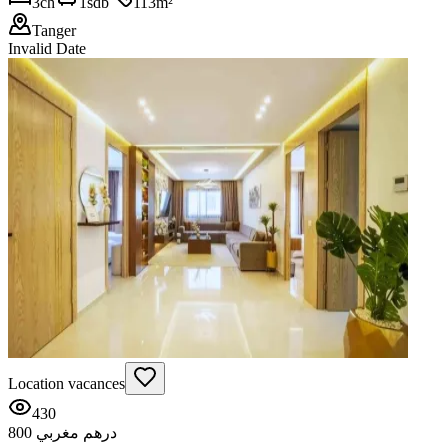
3
ch
1
sdb
113
m²
Tanger
Invalid Date
Location vacances
430
800 درهم مغربي