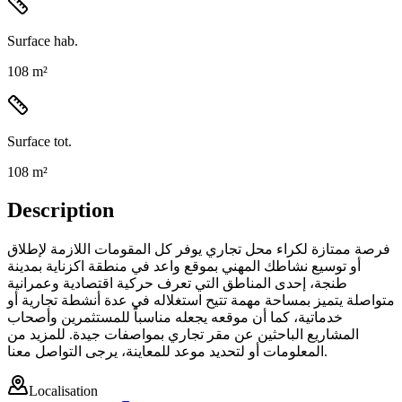
Surface hab.
108 m²
Surface tot.
108 m²
Description
فرصة ممتازة لكراء محل تجاري يوفر كل المقومات اللازمة لإطلاق
أو توسيع نشاطك المهني بموقع واعد في منطقة اكزناية بمدينة
طنجة، إحدى المناطق التي تعرف حركية اقتصادية وعمرانية
متواصلة يتميز بمساحة مهمة تتيح استغلاله في عدة أنشطة تجارية أو
خدماتية، كما أن موقعه يجعله مناسباً للمستثمرين وأصحاب
المشاريع الباحثين عن مقر تجاري بمواصفات جيدة. للمزيد من
المعلومات أو لتحديد موعد للمعاينة، يرجى التواصل معنا.
Localisation