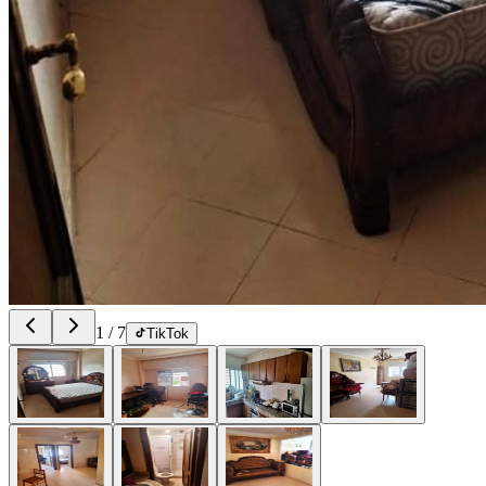
1
/
7
TikTok