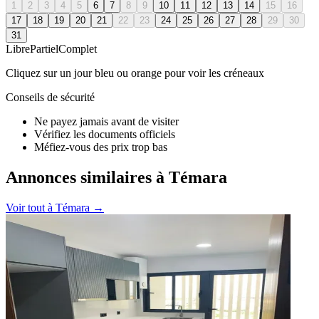
1
2
3
4
5
6
7
8
9
10
11
12
13
14
15
16
17
18
19
20
21
22
23
24
25
26
27
28
29
30
31
Libre
Partiel
Complet
Cliquez sur un jour bleu ou orange pour voir les créneaux
Conseils de sécurité
Ne payez jamais avant de visiter
Vérifiez les documents officiels
Méfiez-vous des prix trop bas
Annonces similaires à Témara
Voir tout à
Témara
→