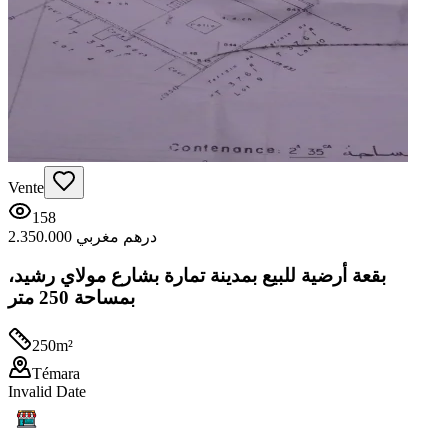
Vente
158
2.350.000 درهم مغربي
بقعة أرضية للبيع بمدينة تمارة بشارع مولاي رشيد،
بمساحة 250 متر
250
m²
Témara
Invalid Date