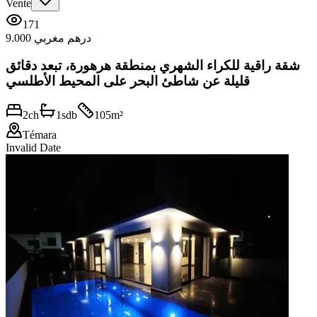
Vente
171
9.000 درهم مغربي
شقة راقية للكراء الشهري بمنطقة هرهورة، تبعد دقائق
قليلة عن شاطئ البحر على المحيط الأطلسي
2
ch
1
sdb
105
m²
Témara
Invalid Date