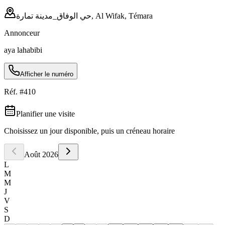
حي الوفاق_مدينة تمارة, Al Wifak, Témara
Annonceur
aya lahabibi
Afficher le numéro
Réf. #
410
Planifier une visite
Choisissez un jour disponible, puis un créneau horaire
Août
2026
L
M
M
J
V
S
D