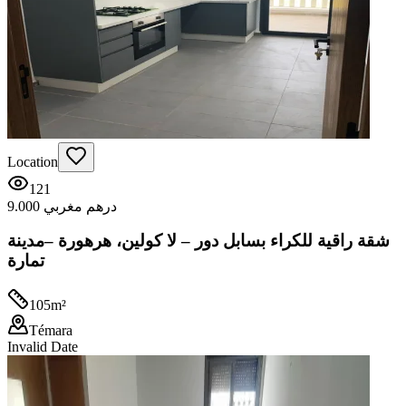
Location
121
9.000 درهم مغربي
شقة راقية للكراء بسابل دور – لا كولين، هرهورة –مدينة
تمارة
105
m²
Témara
Invalid Date