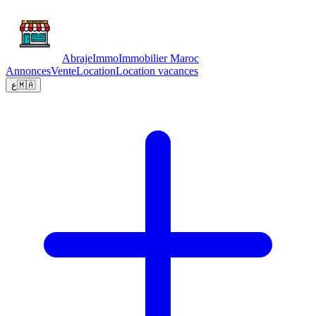
Abraje
Immo
Immobilier Maroc
Annonces
Vente
Location
Location vacances
ع
🇲🇦