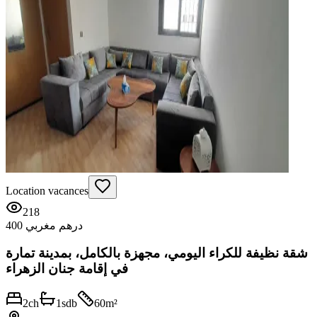
Location vacances
218
400 درهم مغربي
شقة نظيفة للكراء اليومي، مجهزة بالكامل، بمدينة تمارة
في إقامة جنان الزهراء
2
ch
1
sdb
60
m²