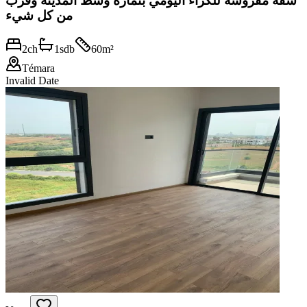
شقة مفروشة للكراء اليومي بتمارة وسط المدينة وقرب
من كل شيء
2
ch
1
sdb
60
m²
Témara
Invalid Date