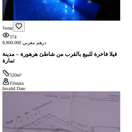
Vente
374
8.800.000 درهم مغربي
فيلا فاخرة للبيع بالقرب من شاطئ هرهورة – مدينة
تمارة
320
m²
Témara
Invalid Date