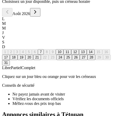
Choisissez un jour disponible, puis un créneau horaire
Août
2026
L
M
M
J
V
S
D
1
2
3
4
5
6
7
8
9
10
11
12
13
14
15
16
17
18
19
20
21
22
23
24
25
26
27
28
29
30
31
Libre
Partiel
Complet
Cliquez sur un jour bleu ou orange pour voir les créneaux
Conseils de sécurité
Ne payez jamais avant de visiter
Vérifiez les documents officiels
Méfiez-vous des prix trop bas
Annonces similaires à Tétouan