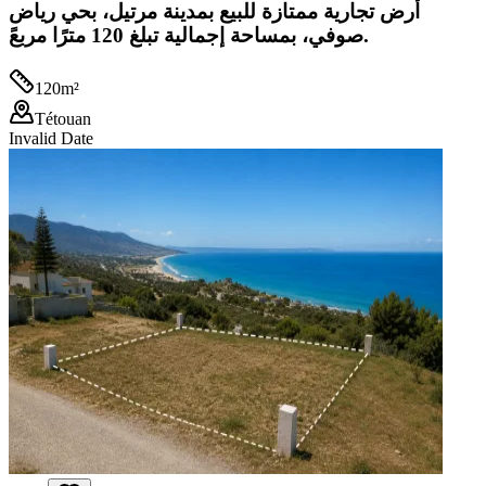
أرض تجارية ممتازة للبيع بمدينة مرتيل، بحي رياض
صوفي، بمساحة إجمالية تبلغ 120 مترًا مربعً.
120
m²
Tétouan
Invalid Date