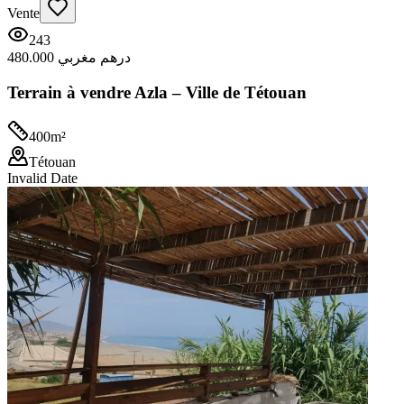
Vente
243
480.000 درهم مغربي
Terrain à vendre Azla – Ville de Tétouan
400
m²
Tétouan
Invalid Date