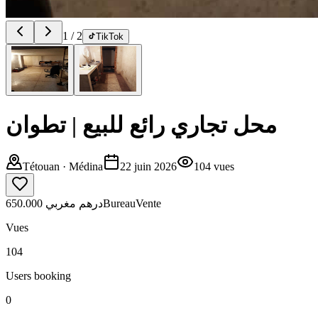
1
/
2
TikTok
محل تجاري رائع للبيع | تطوان
Tétouan
· Médina
22 juin 2026
104
vues
650.000 درهم مغربي
Bureau
Vente
Vues
104
Users booking
0