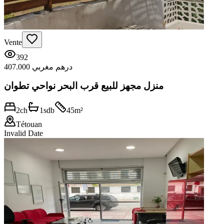
Vente
392
407.000 درهم مغربي
منزل مجهز للبيع قرب البحر نواحي تطوان
2
ch
1
sdb
45
m²
Tétouan
Invalid Date