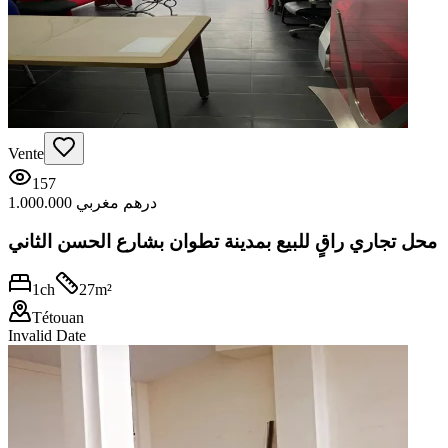
Vente
157
1.000.000 درهم مغربي
محل تجاري راقٍ للبيع بمدينة تطوان بشارع الحسن الثاني
1
ch
27
m²
Tétouan
Invalid Date