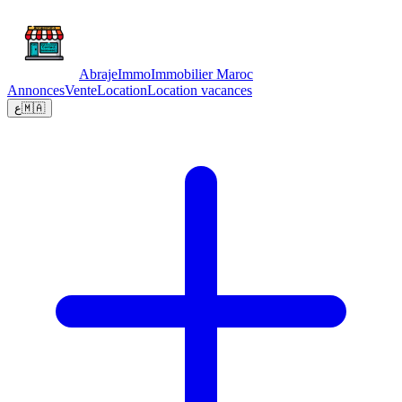
Abraje
Immo
Immobilier Maroc
Annonces
Vente
Location
Location vacances
ع
🇲🇦