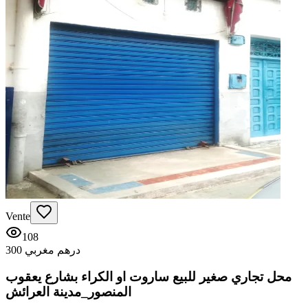
Vente
108
300 درهم مغربي
محل تجاري صغير للبيع ساروت او الكراء بشارع يعقوب
المنصور_مدينة العرائش