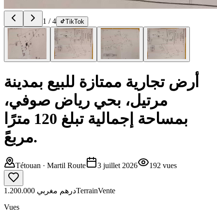
1
/
4
TikTok
أرض تجارية ممتازة للبيع بمدينة
مرتيل، بحي رياض صوفي،
بمساحة إجمالية تبلغ 120 مترًا
مربعً.
Tétouan
· Martil Route
3 juillet 2026
192
vues
1.200.000 درهم مغربي
Terrain
Vente
Vues