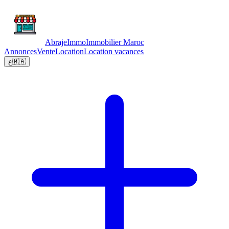
Abraje
Immo
Immobilier Maroc
Annonces
Vente
Location
Location vacances
ع
🇲🇦