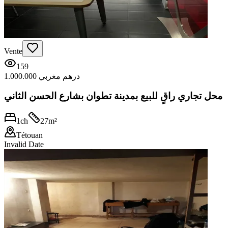
Vente
159
1.000.000 درهم مغربي
محل تجاري راقٍ للبيع بمدينة تطوان بشارع الحسن الثاني
1
ch
27
m²
Tétouan
Invalid Date