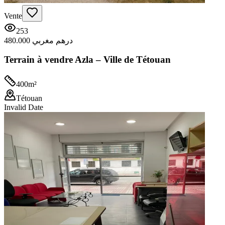
Vente
253
480.000 درهم مغربي
Terrain à vendre Azla – Ville de Tétouan
400
m²
Tétouan
Invalid Date