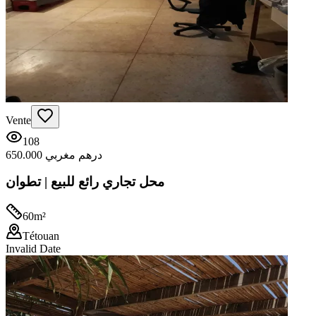
Vente
108
650.000 درهم مغربي
محل تجاري رائع للبيع | تطوان
60
m²
Tétouan
Invalid Date