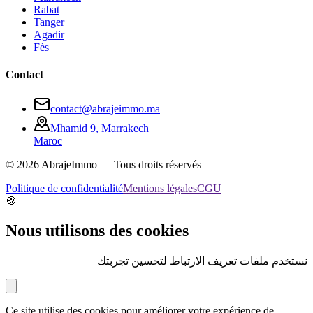
Rabat
Tanger
Agadir
Fès
Contact
contact@abrajeimmo.ma
Mhamid 9, Marrakech
Maroc
©
2026
AbrajeImmo — Tous droits réservés
Politique de confidentialité
Mentions légales
CGU
🍪
Nous utilisons des cookies
نستخدم ملفات تعريف الارتباط لتحسين تجربتك
Ce site utilise des cookies pour améliorer votre expérience de