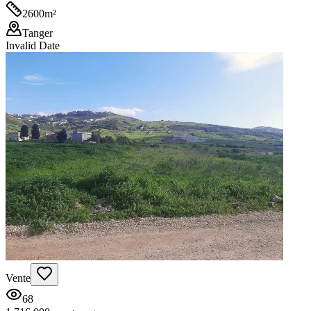
2600
m²
Tanger
Invalid Date
Vente
68