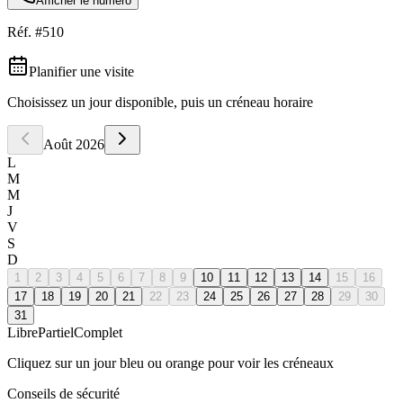
Afficher le numéro
Réf. #
510
Planifier une visite
Choisissez un jour disponible, puis un créneau horaire
Août
2026
L
M
M
J
V
S
D
1
2
3
4
5
6
7
8
9
10
11
12
13
14
15
16
17
18
19
20
21
22
23
24
25
26
27
28
29
30
31
Libre
Partiel
Complet
Cliquez sur un jour bleu ou orange pour voir les créneaux
Conseils de sécurité