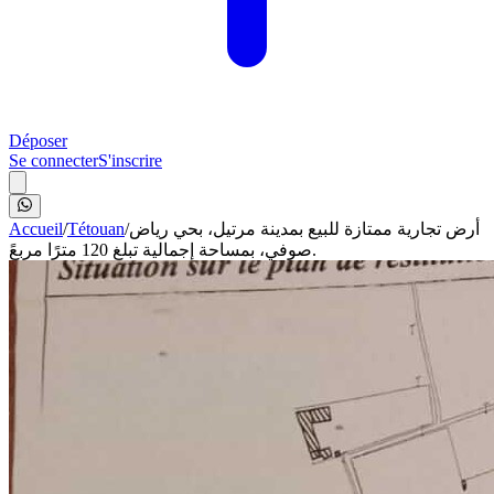
Déposer
Se connecter
S'inscrire
Accueil
/
Tétouan
/
أرض تجارية ممتازة للبيع بمدينة مرتيل، بحي رياض
صوفي، بمساحة إجمالية تبلغ 120 مترًا مربعً.