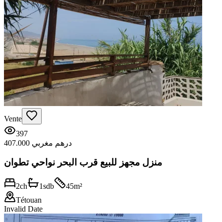
Vente
397
407.000 درهم مغربي
منزل مجهز للبيع قرب البحر نواحي تطوان
2
ch
1
sdb
45
m²
Tétouan
Invalid Date