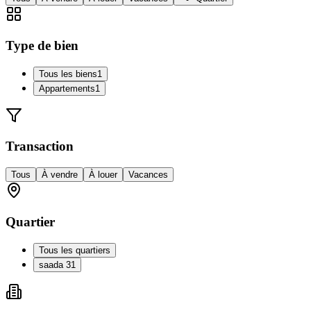
Type de bien
Tous les biens
1
Appartements
1
Transaction
Tous
À vendre
À louer
Vacances
Quartier
Tous les quartiers
saada 3
1