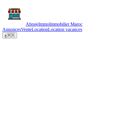
Abraje
Immo
Immobilier Maroc
Annonces
Vente
Location
Location vacances
ع
🇲🇦