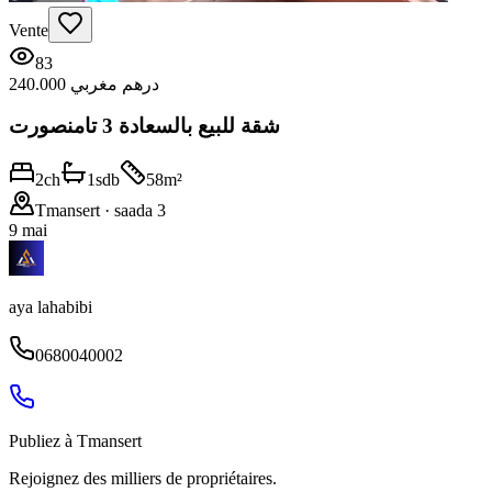
Vente
83
240.000 درهم مغربي
شقة للبيع بالسعادة 3 تامنصورت
2
ch
1
sdb
58
m²
Tmansert
· saada 3
9 mai
aya lahabibi
0680040002
Publiez à
Tmansert
Rejoignez des milliers de propriétaires.